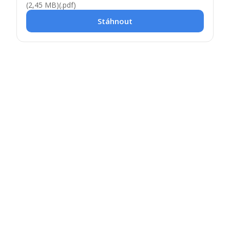
(2,45 MB)
(.pdf)
Stáhnout