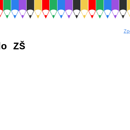
Zp
do ZŠ